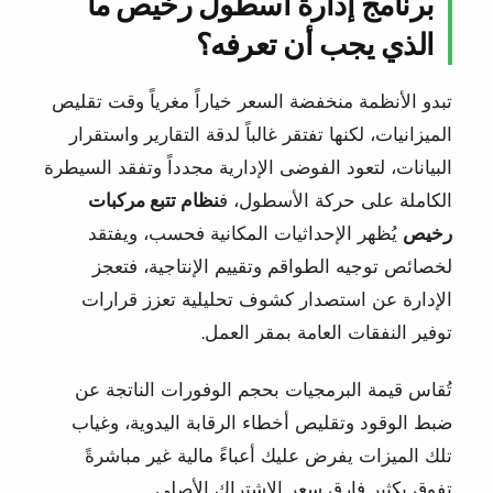
برنامج إدارة أسطول رخيص ما
الذي يجب أن تعرفه؟
تبدو الأنظمة منخفضة السعر خياراً مغرياً وقت تقليص
الميزانيات، لكنها تفتقر غالباً لدقة التقارير واستقرار
البيانات، لتعود الفوضى الإدارية مجدداً وتفقد السيطرة
الكاملة على حركة الأسطول، ف
نظام تتبع مركبات
رخيص
يُظهر الإحداثيات المكانية فحسب، ويفتقد
لخصائص توجيه الطواقم وتقييم الإنتاجية، فتعجز
الإدارة عن استصدار كشوف تحليلية تعزز قرارات
توفير النفقات العامة بمقر العمل.
تُقاس قيمة البرمجيات بحجم الوفورات الناتجة عن
ضبط الوقود وتقليص أخطاء الرقابة اليدوية، وغياب
تلك الميزات يفرض عليك أعباءً مالية غير مباشرةً
تفوق بكثير فارق سعر الاشتراك الأصلي.