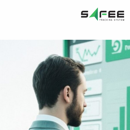
خطي
لى
لمحتوى