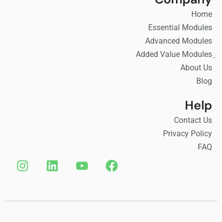
Home
Essential Modules
Advanced Modules
About Us
Blog
Help
Contact Us
Privacy Policy
FAQ
I
L
Y
F
n
i
o
a
s
n
u
c
t
k
t
e
a
e
u
b
g
d
b
o